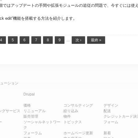
階ではアップデートの手間や拡張モジュールの追従の問題で、今すぐには使
ick edit”機能を搭載する方法を紹介します。
4
5
6
7
8
9
…
次 ›
最終 »
ューション
Drupal
価格
コンサルティング
デザイン
ングサービス
リニューアル
絞り込み
配送
販売管理
物件
クレジットカード決
ー
ソーシャルネットワー
トピックス
フォーム
ク
フォーラム
ホームページ更新
新着