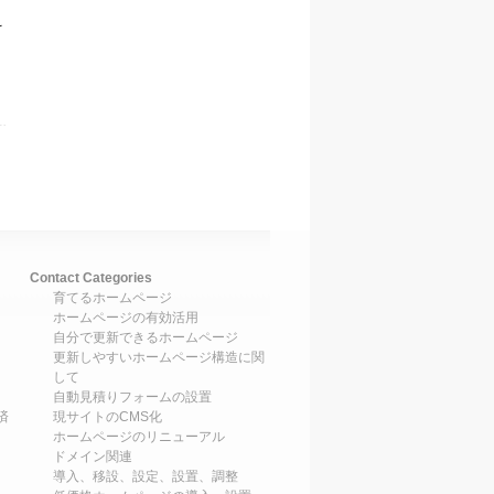
え
Contact Categories
育てるホームページ
ホームページの有効活用
自分で更新できるホームページ
更新しやすいホームページ構造に関
して
自動見積りフォームの設置
済
現サイトのCMS化
ホームページのリニューアル
ドメイン関連
導入、移設、設定、設置、調整