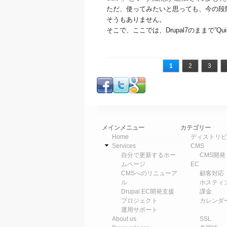
ただ、使ってみたいと思っても、今の段
そうもありません。
そこで、ここでは、Drupal7のままで”Qu
ページ
1
2
3
メインメニュー
カテゴリー
Home
ディストリビ
Services
CMS
自分で更新するホー
CMS開発
ムページ
EC
CMSへのリニューア
顧客対応
ル
ホスティ
Drupal EC開発支援
課金
プロジェクト
カレンダ
運用サポート
About us
SSL