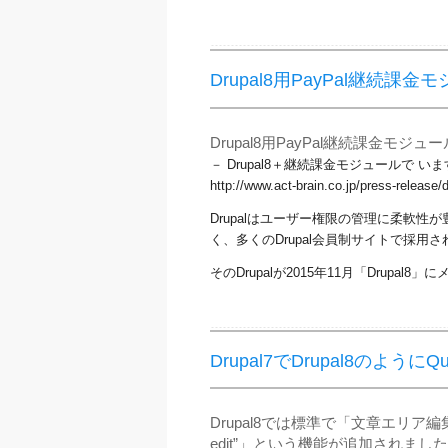
Drupal8用PayPal継続課
Drupal8用PayPal継続課金モジ
－ Drupal8＋継続課金モジュールで 
​http://www.act-brain.co.jp/press-releas
Drupalはユーザー権限の管理に柔軟
く、多くのDrupal会員制サイトで採用
そのDrupalが2015年11月「Drupa
Drupal7でDrupal8のようにQui
Drupal8では標準で「文章エリア
edit”」という機能が追加されまし