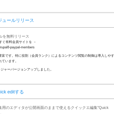
金モジュールリリース
ュールを無料リリース
いますぐ有料会員サイトを －
e/drupal8-paypal-members
性が豊富です。特に役割（会員ランク）によるコンテンツ閲覧の制御は導入しや
されています。
l8」にメジャーバージョンアップしました。
ck editする
編集用のエディタが公開画面のままで使えるクイックエ編集”Quick
た。