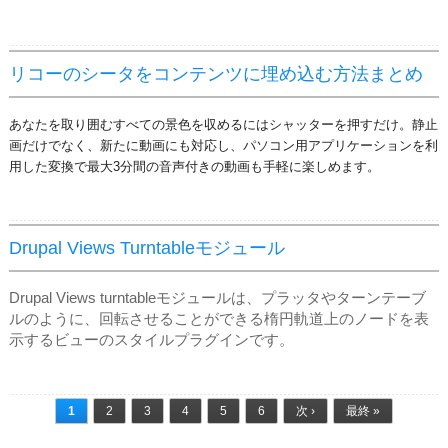
リコーのシータをコンテンツに埋め込む方法まとめ
あなたを取り囲むすべての景色を収めるにはシャッターを押すだけ。
静止
画だけでなく、新たに動画にも対応し、パソコン用アプリケーションを利
用した変換で最大3分間の音声付きの動画も手軽に楽しめます。
Drupal Views Turntableモジュール
Drupal Views turntableモジュールは、プラッタやターンテーブ
ルのように、回転させることができる楕円軌道上のノードを表
示するビューのスタイルプラグインです。
ページ
1
2
3
4
5
6
次 ›
最終 »