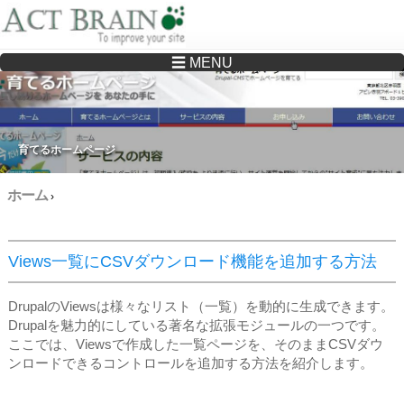
☰ MENU
Drupalサイトの制作・保守をどこに頼んでいいか分からない方へ…まずはご相談く
ださい
育てるホームページ
ホーム
›
Views一覧にCSVダウンロード機能を追加する方法
DrupalのViewsは様々なリスト（一覧）を動的に生成できます。
Drupalを魅力的にしている著名な拡張モジュールの一つです。
ここでは、Viewsで作成した一覧ページを、そのままCSVダウ
ンロードできるコントロールを追加する方法を紹介します。