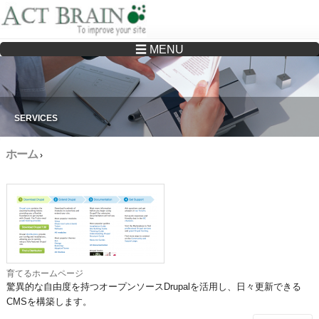
☰ MENU
Drupalサイトの制作・保守をどこに頼んでいいか分からない方へ…まずはご相談く
ださい
SERVICES
ホーム
›
育てるホームページ
驚異的な自由度を持つオープンソースDrupalを活用し、日々更新できる
CMS
を構築します。