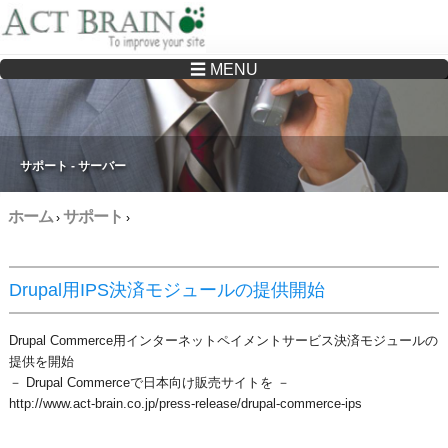
☰ MENU
Drupalサイトの制作・保守をどこに頼んでいいか分からない方へ…まずはご相談く
ださい
サポート - サーバー
ホーム
サポート
›
›
Drupal用IPS決済モジュールの提供開始
Drupal Commerce用インターネットペイメントサービス決済モジュールの
提供を開始
－ Drupal Commerceで日本向け販売サイトを －
http://www.act-brain.co.jp/press-release/drupal-commerce-ips