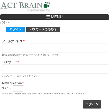
☰ MENU
Drupalサイトの制作・保守をどこに頼んでいいか分からない方へ…まずはご相談く
ださい
プライマリータブ
ログイン
(アクティブなタブ)
パスワードの再発行
メールアドレス
*
Drupal 開発.保守でのユーザー名を入力してください。
パスワード
*
パスワードを入力してください。
Math question
*
3 + 1 =
Solve this simple math problem and enter the result. E.g. for 1+3, enter 4.