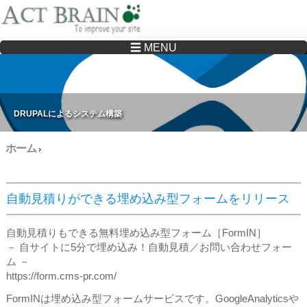
☰ MENU
Drupalサイトの制作・保守をどこに頼んでいいか分からない方へ…まずはご相談く
ださい
DRUPALによるシステム構築
ホーム
›
自動見積りができる埋め込み型フォームをリリース
自動見積りもできる無料埋め込み型フォーム［FormIN］
－ 自サイトに5分で埋め込み！自動見積／お問い合わせフォー
ム －
https://form.cms-pr.com/
FormINは埋め込み型フォームサービスです。GoogleAnalyticsや