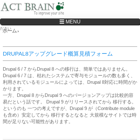
☰ MENU
Drupalサイトの制作・保守をどこに頼んでいいか分からない方へ…まずはご相談く
ださい
ホーム
›
DRUPAL8アップグレード概算見積フォーム
Drupal 6 / 7 からDrupal 8 への移行は、簡単ではありません。
Drupal 6 / 7 は、枯れたシステムで寄与モジュールの数も多く、
利用されているモジュールによっては、Drupal 8対応に時間がか
かります。
​一方、Drupal 8 からDrupal 9 へのバージョンアップは比較的容
易だという話です。 Drupal 9 がリリースされてから 移行する。
というのも 一つの考えですが、Drupal 9 が（Contribute module
も含め）安定してから 移行するとなると 大規模なサイトでは時
間が足りない可能性があります。