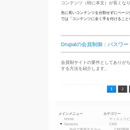
コンテンツ（特に本文）が長くな
先に長いコンテンツを分割せずにページ
では「コンテンツに全く手を付けること
Drupalの会員制御：パスワ
会員制サイトの要件としてありが
する方法を紹介します。
ページ
1
2
メインメニュー
カテゴリー
Home
ディストリビ
Services
CMS
自分で更新するホー
CMS開発