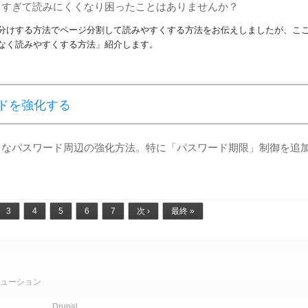
りすぎて読みにくくなり困ったことはありませんか？
分けする方法でページ分割して読みやすくする方法をお伝えしましたが、こ
なく読みやすくする方法」紹介します。
ードを強化する
ちなパスワード周辺の強化方法。特に「パスワード期限」制御を追
3
4
5
6
7
次 ›
最終 »
ューション
Drupal