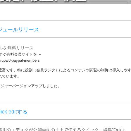
金モジュールリリース
ュールを無料リリース
いますぐ有料会員サイトを －
e/drupal8-paypal-members
性が豊富です。特に役割（会員ランク）によるコンテンツ閲覧の制御は導入しや
されています。
l8」にメジャーバージョンアップしました。
ck editする
編集用のエディタが公開画面のままで使えるクイックエ編集”Quick