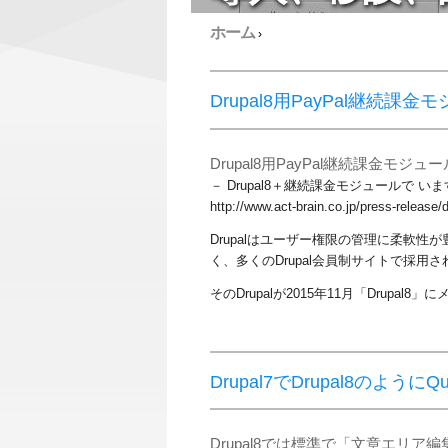
ホーム
›
Drupal8用PayPal継続課
Drupal8用PayPal継続課金モジ
－ Drupal8＋継続課金モジュールで 
​http://www.act-brain.co.jp/press-releas
Drupalはユーザー権限の管理に柔軟
く、多くのDrupal会員制サイトで採用
そのDrupalが2015年11月「Drupa
Drupal7でDrupal8のようにQui
Drupal8では標準で「文章エリア