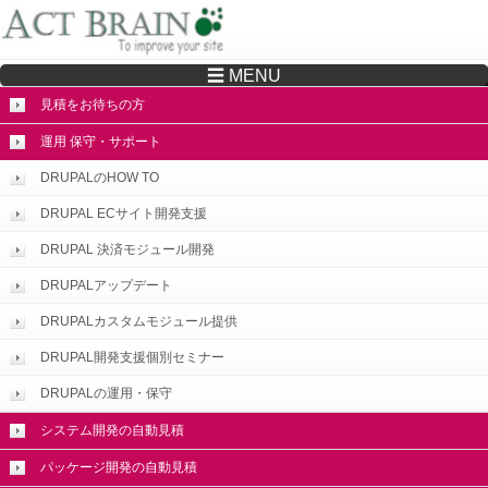
☰ MENU
Drupalサイトの制作・保守をどこに頼んでいいか分からない方へ…まずはご相談く
ださい
見積をお待ちの方
運用 保守・サポート
DRUPALのHOW TO
DRUPAL ECサイト開発支援
DRUPAL 決済モジュール開発
DRUPALアップデート
DRUPALカスタムモジュール提供
DRUPAL開発支援個別セミナー
DRUPALの運用・保守
システム開発の自動見積
パッケージ開発の自動見積