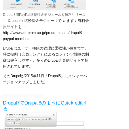
Drupal8用PayPal継続課金モジュールを無料リリース
－ Drupal8＋継続課金モジュールで いますぐ有料会
員サイトを －
​http://www.act-brain.co.jp/press-release/drupal8-
paypal-members
Drupalはユーザー権限の管理に柔軟性が豊富です。
特に役割（会員ランク）によるコンテンツ閲覧の制
御は導入しやすく、多くのDrupal会員制サイトで採
用されています。
そのDrupalが2015年11月「Drupal8」にメジャーバ
ージョンアップしました。
Drupal7でDrupal8のようにQuick editす
る