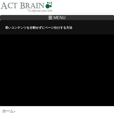
☰ MENU
Drupalサイトの制作・保守をどこに頼んでいいか分からない方へ…まずはご相談く
ださい
長いコンテンツを分割せずにページ分けする方法
ホーム
›