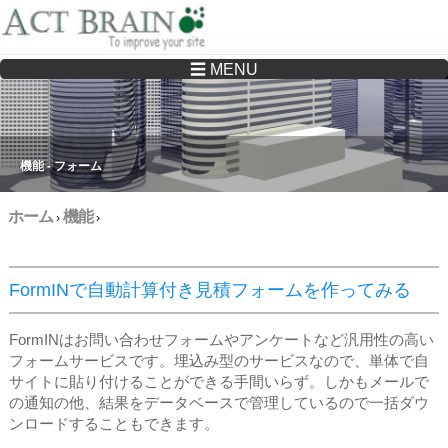
☰ MENU
Drupalサイトの制作・保守をどこに頼んでいいか分からない方へ…まずはご相談く
ださい
機能 - フォーム
ホーム
機能
›
›
FormINで自動計算付き見積フォームを作ってみる
FormINはお問い合わせフォームやアンケートなど汎用性の高い
フォームサービスです。埋込み型のサービスなので、単体で自
サイトに貼り付けることができる手間いらず。しかもメールで
の通知の他、結果をデータベースで管理しているので一括ダウ
ンロードすることもできます。