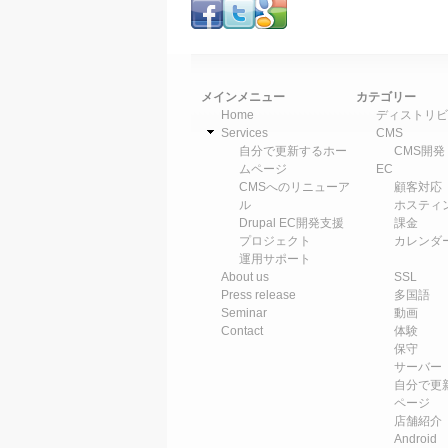
メインメニュー
カテゴリー
Home
ディストリビ
Services
CMS
自分で更新するホー
CMS開発
ムページ
EC
CMSへのリニューア
顧客対応
ル
ホスティ
Drupal EC開発支援
課金
プロジェクト
カレンダ
運用サポート
About us
SSL
Press release
多国語
Seminar
動画
Contact
体験
保守
サーバー
自分で更
ページ
店舗紹介
Android