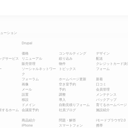
ューション
Drupal
価格
コンサルティング
デザイン
ングサービス
リニューアル
絞り込み
配送
販売管理
物件
クレジットカード決
ー
ソーシャルネットワー
トピックス
フォーム
ク
フォーラム
ホームページ更新
新着
画像
空き室予約
口コミ
メール
予約
会員管理
設置
調整
メンテナンス
移設
導入
バックアップ
ドメイン
自動見積りフォーム
育てるホームページ
新するホーム
会議室予約
社員ブログ
施設紹介
商品紹介
問題・解答
iモードブラウザ2.0
iPhone
スマートフォン
携帯