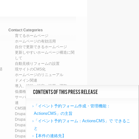
Contact Categories
育てるホームページ
ホームページの有効活用
自分で更新できるホームページ
更新しやすいホームページ構造に関
して
自動見積りフォームの設置
済
現サイトのCMS化
ホームページのリニューアル
ドメイン関連
導入、移設、設定、設置、調整
低価格ホームページの導入・設置
サーバ運営・保守、ホスティング関
連
「イベント予約フォーム作成・管理機能：
CMS開発関連
ActionsCMS」の主旨
Drupal7のアップデート
Drupal8のアップデート
「イベント予約フォーム：ActionsCMS」で できるこ
Drupal7へのアップグレード
と
Drupal8へのアップグレード
【本件の連絡先】
Drupalによるシステム構築