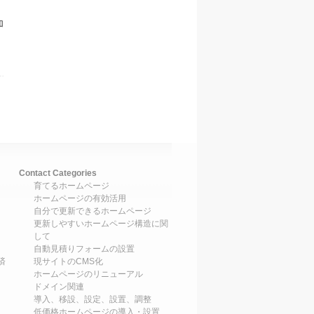
加
Contact Categories
育てるホームページ
ホームページの有効活用
自分で更新できるホームページ
更新しやすいホームページ構造に関
して
自動見積りフォームの設置
済
現サイトのCMS化
ホームページのリニューアル
ドメイン関連
導入、移設、設定、設置、調整
低価格ホームページの導入・設置