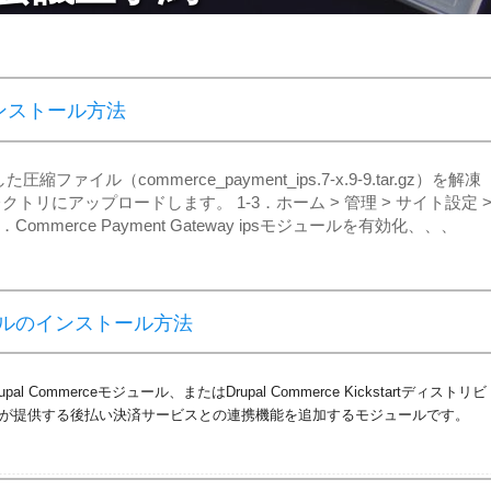
ンストール方法
イル（commerce_payment_ips.7-x.9-9.tar.gz）を解凍
リにアップロードします。 1‐3．ホーム > 管理 > サイト設定 
ommerce Payment Gateway ipsモジュールを有効化、、、
ルのインストール方法
upal Commerceモジュール、またはDrupal Commerce Kickstartディストリビ
本部が提供する後払い決済サービスとの連携機能を追加するモジュールです。