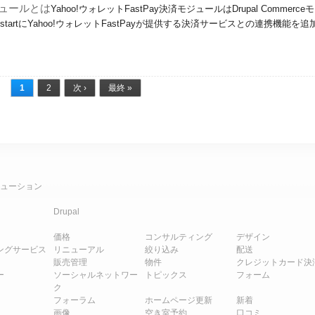
モジュールとは
Yahoo!ウォレットFastPay決済モジュールはDrupal Commerceモ
KickstartにYahoo!ウォレットFastPayが提供する決済サービスとの連携機能を追
1
2
次 ›
最終 »
ューション
Drupal
価格
コンサルティング
デザイン
ングサービス
リニューアル
絞り込み
配送
販売管理
物件
クレジットカード決
ー
ソーシャルネットワー
トピックス
フォーム
ク
フォーラム
ホームページ更新
新着
画像
空き室予約
口コミ