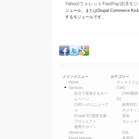
Yahoo!ウォレットFastPay決済
ジュール、またはDrupal Commerce 
するモジュールです。
ページ
メインメニュー
カテゴリー
Home
ディストリビ
Services
CMS
自分で更新するホー
CMS開発
ムページ
EC
CMSへのリニューア
顧客対応
ル
ホスティ
Drupal EC開発支援
課金
プロジェクト
カレンダ
運用サポート
About us
SSL
Press release
多国語