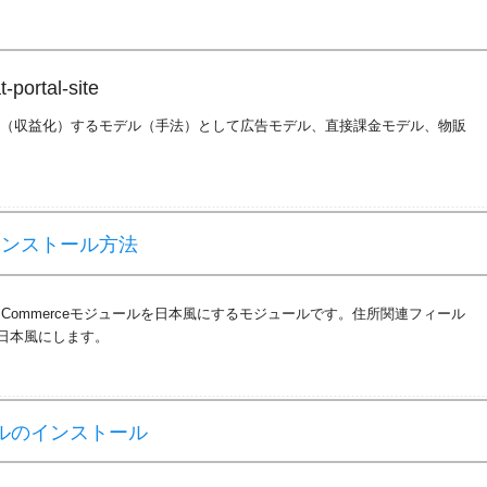
-portal-site
ズ（収益化）するモデル（手法）として
広告モデル、
直接課金モデル、
物販
のインストール方法
はDrupal Commerceモジュールを日本風にするモジュールです。住所関連フィール
日本風にします。
ュールのインストール