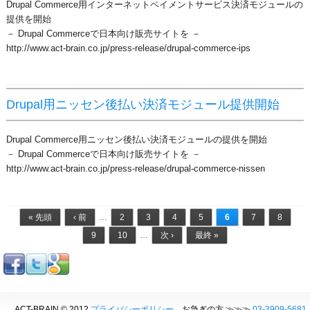
Drupal Commerce用インターネットペイメントサービス決済モジュールの
提供を開始
－ Drupal Commerceで日本向け販売サイトを －
http://www.act-brain.co.jp/press-release/drupal-commerce-ips
Drupal用ニッセン後払い決済モジュール提供開始
Drupal Commerce用ニッセン後払い決済モジュールの提供を開始
－ Drupal Commerceで日本向け販売サイトを －
http://www.act-brain.co.jp/press-release/drupal-commerce-nissen
ページ
« 先頭
‹ 前
…
2
3
4
5
6
7
8
9
10
…
次 ›
最終 »
ACT-BRAIN © 2012
プライバシーポリシー
お急ぎの方 ≫≫≫
03-3909-5681