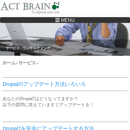
☰ MENU
Drupalサイトの制作・保守をどこに頼んでいいか分からない方へ…まずはご相談く
ださい
サービス - コンサルティング
ホーム
サービス
›
›
Drupalのアップデート方法いろいろ
あなたのDrupal7はどうなってますか？
​以下の質問に答えていますぐアップデートを！
Drupal7を安全にアップデートする方法