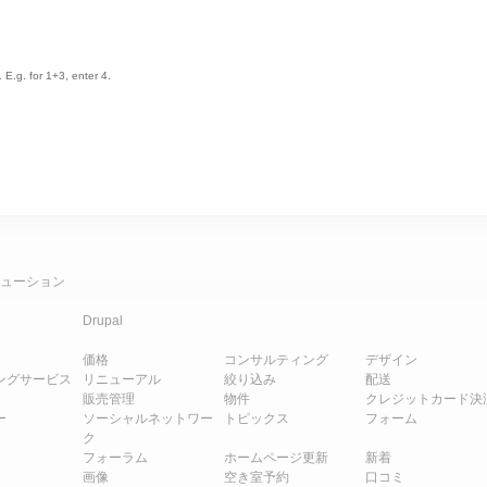
 E.g. for 1+3, enter 4.
ューション
Drupal
価格
コンサルティング
デザイン
ングサービス
リニューアル
絞り込み
配送
販売管理
物件
クレジットカード決
ー
ソーシャルネットワー
トピックス
フォーム
ク
フォーラム
ホームページ更新
新着
画像
空き室予約
口コミ