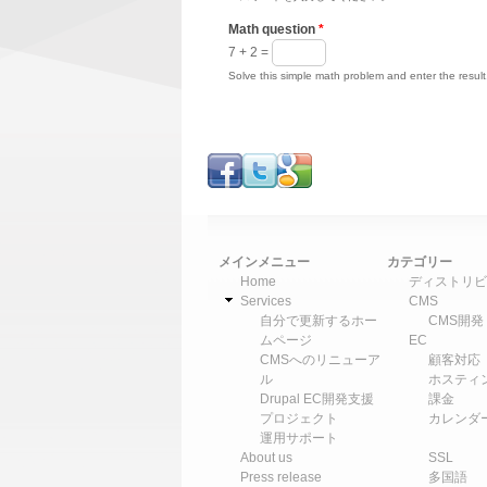
Math question
*
7 + 2 =
Solve this simple math problem and enter the result.
メインメニュー
カテゴリー
Home
ディストリビ
Services
CMS
自分で更新するホー
CMS開発
ムページ
EC
CMSへのリニューア
顧客対応
ル
ホスティ
Drupal EC開発支援
課金
プロジェクト
カレンダ
運用サポート
About us
SSL
Press release
多国語